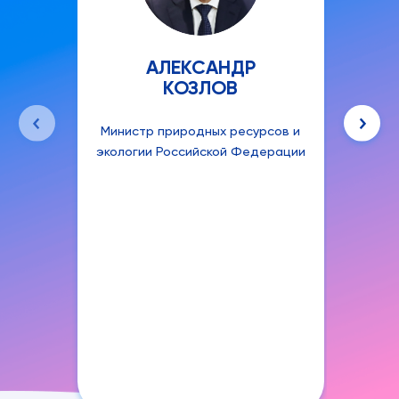
АЛЕКСАНДР
КОЗЛОВ
Министр природных ресурсов и
Руко
экологии Российской Федерации
аген