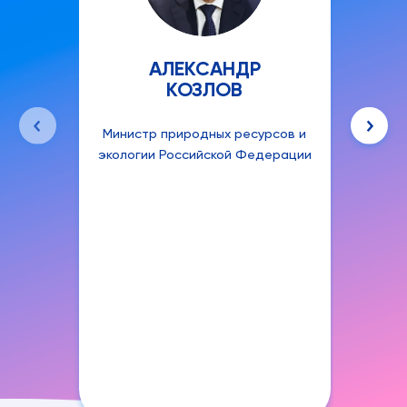
АЛЕКСАНДР
КОЗЛОВ
Министр природных ресурсов и
Руко
экологии Российской Федерации
аген