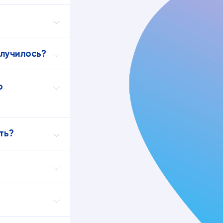
олучилось?
о
ть?