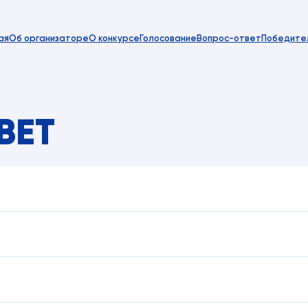
ая
Об организаторе
О конкурсе
Голосование
Вопрос-ответ
Победите
ВЕТ