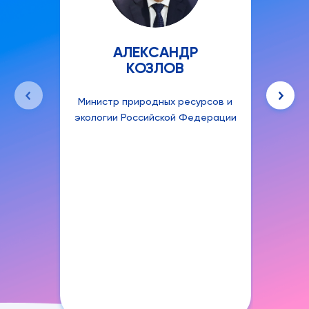
АЛЕКСАНДР
КОЗЛОВ
Министр природных ресурсов и
Руко
экологии Российской Федерации
аген