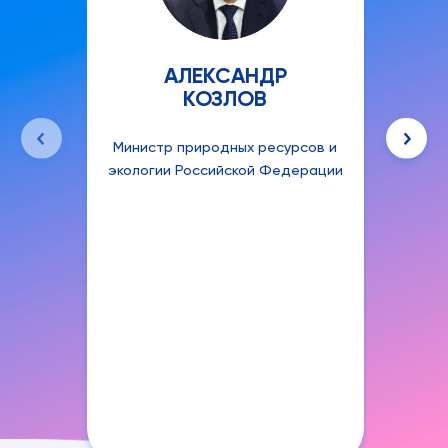
АЛЕКСАНДР
КОЗЛОВ
Министр природных ресурсов и
Руко
экологии Российской Федерации
аген