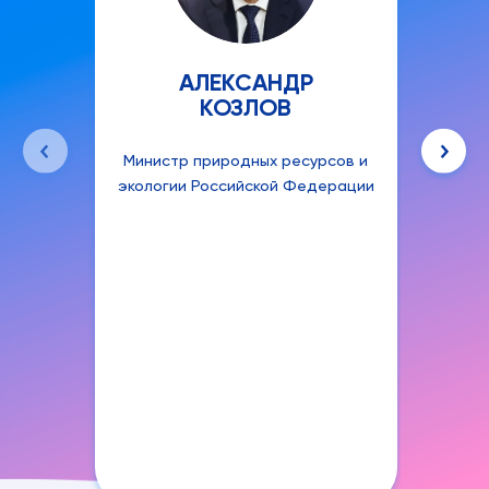
АЛЕКСАНДР
КОЗЛОВ
Министр природных ресурсов и
Руко
экологии Российской Федерации
аген